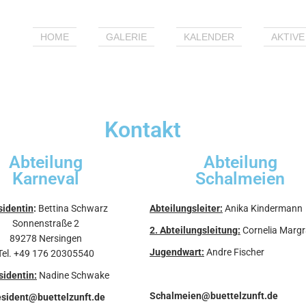
HOME
GALERIE
KALENDER
AKTIVE
Kontakt
Abteilung
Abteilung
Karneval
Schalmeien
sidentin
:
Bettina Schwarz
Abteilungsleiter:
Anika Kindermann
Sonnenstraße 2
2. Abteilungsleitung:
Cornelia Margr
89278 Nersingen
Jugendwart:
Andre Fischer
Tel. +49 176 20305540
sidentin:
Nadine Schwake
Schalmeien@buettelzunft.de
esident@buettelzunft.de